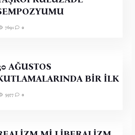
SEMPOZYUMU
7691
0
30 AĞUSTOS
KUTLAMALARINDA BİR İLK
5977
0
REALİZM Mİ LİBERALİZM