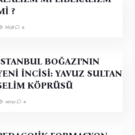
Mİ ?
6638
0
İSTANBUL BOĞAZI'NIN
YENİ İNCİSİ: YAVUZ SULTAN
SELİM KÖPRÜSÜ
10791
0