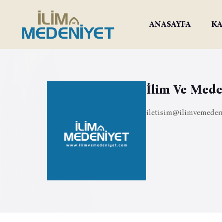
ANASAYFA
KA
İlim Ve Mede
iletisim@ilimvemeden