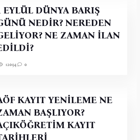
1 EYLÜL DÜNYA BARIŞ
GÜNÜ NEDİR? NEREDEN
GELİYOR? NE ZAMAN İLAN
EDİLDİ?
12094
0
AÖF KAYIT YENİLEME NE
ZAMAN BAŞLIYOR?
AÇIKÖĞRETİM KAYIT
TARİHLERİ