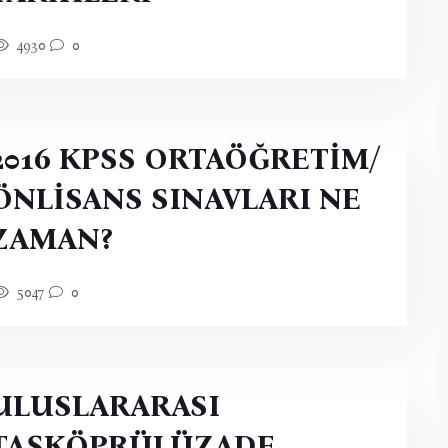
4930
0
2016 KPSS ORTAÖĞRETİM/
ÖNLİSANS SINAVLARI NE
ZAMAN?
5047
0
ULUSLARARASI
TAŞKÖPRÜLÜZADE