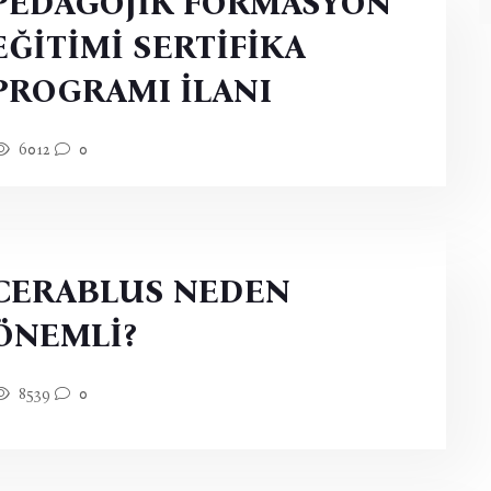
PEDAGOJİK FORMASYON
EĞİTİMİ SERTİFİKA
PROGRAMI İLANI
6012
0
CERABLUS NEDEN
ÖNEMLİ?
8539
0