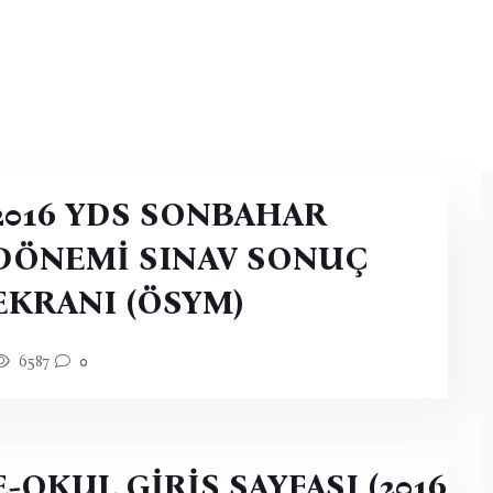
2016 YDS SONBAHAR
DÖNEMİ SINAV SONUÇ
EKRANI (ÖSYM)
6587
0
E-OKUL GİRİŞ SAYFASI (2016