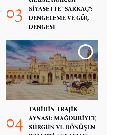
03
SİYASETTE "SARKAÇ":
DENGELEME VE GÜÇ
DENGESİ
TARİHİN TRAJİK
04
AYNASI: MAĞDURİYET,
SÜRGÜN VE DÖNÜŞEN