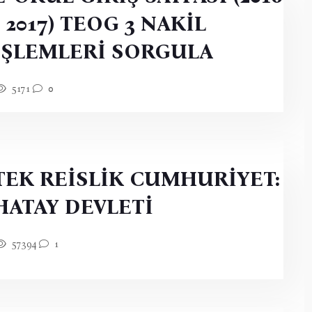
- 2017) TEOG 3 NAKİL
İŞLEMLERİ SORGULA
5171
0
TEK REİSLİK CUMHURİYET:
HATAY DEVLETİ
57394
1