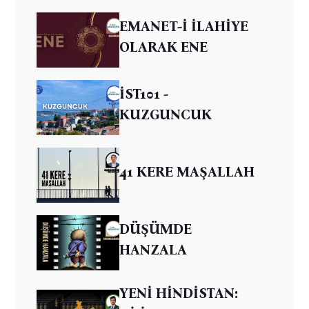
EMANET-İ İLAHİYE
OLARAK ENE
İST101 -
KUZGUNCUK
41 KERE MAŞALLAH
DÜŞÜMDE
HANZALA
YENİ HİNDİSTAN: