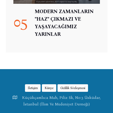
MODERN ZAMANLARIN
05
"HAZ" ÇIKMAZI VE
YAŞAYACAĞIMIZ
YARINLAR
İletişim
Künye
Gizlilik Sözleşmesi
Küçükçamlıca Mah, Filiz Sk, No:3 Üsküdar,
İstanbul (İlim Ve Medeniyet Derneği)