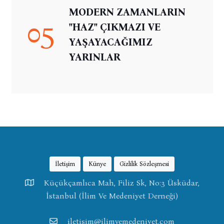
MODERN ZAMANLARIN
05
"HAZ" ÇIKMAZI VE
YAŞAYACAĞIMIZ
YARINLAR
İletişim
Künye
Gizlilik Sözleşmesi
Küçükçamlıca Mah, Filiz Sk, No:3 Üsküdar,
İstanbul (İlim Ve Medeniyet Derneği)
iletisim@ilimvemedeniyet.com