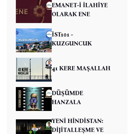
EMANET-İ İLAHİYE
OLARAK ENE
İST101 -
KUZGUNCUK
41 KERE MAŞALLAH
DÜŞÜMDE
HANZALA
YENİ HİNDİSTAN:
DİJİTALLEŞME VE