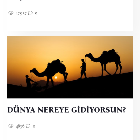
17957
0
DÜNYA NEREYE GİDİYORSUN?
4836
0