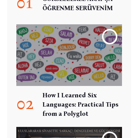
01
ÖĞRENME SERÜVENİM
How I Learned Six
02
Languages: Practical Tips
from a Polyglot