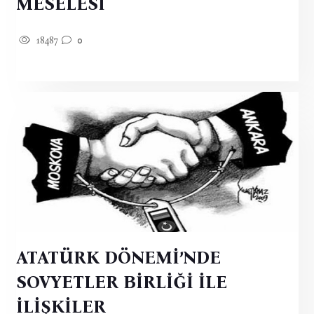
MESELESİ
18487
0
ATATÜRK DÖNEMİ’NDE
SOVYETLER BİRLİĞİ İLE
İLİŞKİLER