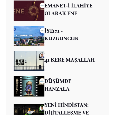
EMANET-İ İLAHİYE
OLARAK ENE
İST101 -
KUZGUNCUK
41 KERE MAŞALLAH
DÜŞÜMDE
HANZALA
YENİ HİNDİSTAN:
DİJİTALLEŞME VE