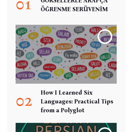
01
GÖRSELLERLE ARAPÇA
ÖĞRENME SERÜVENİM
How I Learned Six
02
Languages: Practical Tips
from a Polyglot