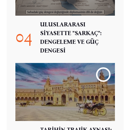
ULUSLARARASI
04
SİYASETTE "SARKAÇ":
DENGELEME VE GÜÇ
DENGESİ
TARİHİN TRAJİK AYNASI: