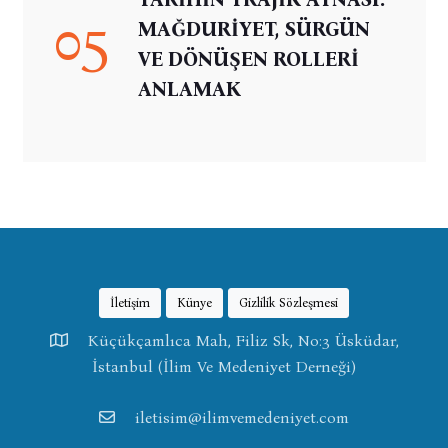
05
MAĞDURİYET, SÜRGÜN
VE DÖNÜŞEN ROLLERİ
ANLAMAK
İletişim
Künye
Gizlilik Sözleşmesi
Küçükçamlıca Mah, Filiz Sk, No:3 Üsküdar,
İstanbul (İlim Ve Medeniyet Derneği)
iletisim@ilimvemedeniyet.com