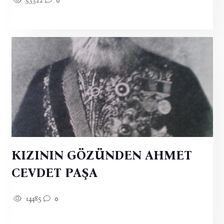
53322
0
KIZININ GÖZÜNDEN AHMET
CEVDET PAŞA
14485
0