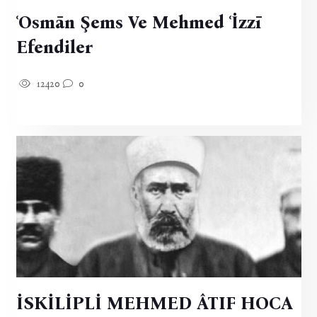
ʿOsmān Şems Ve Mehmed ʿİzzī
Efendiler
12420
0
İSKİLİPLİ MEHMED ÂTIF HOCA