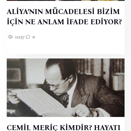
ALİYA'NIN MÜCADELESİ BİZİM
İÇİN NE ANLAM İFADE EDİYOR?
12257
0
CEMİL MERİÇ KİMDİR? HAYATI