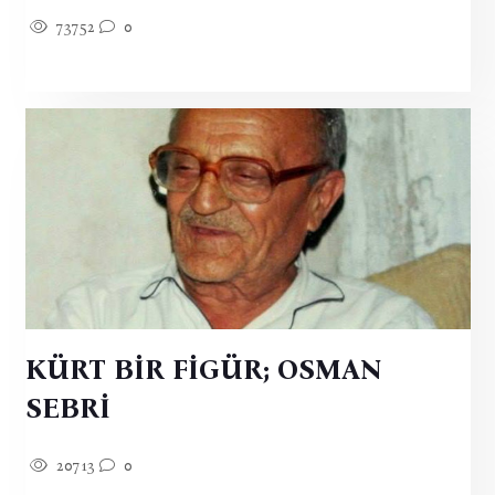
73752
0
KÜRT BİR FİGÜR; OSMAN
SEBRİ
20713
0