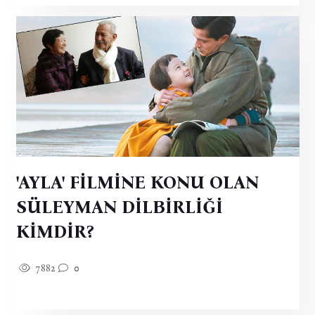
'AYLA' FİLMİNE KONU OLAN
SÜLEYMAN DİLBİRLİĞİ
KİMDİR?
7882
0