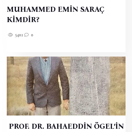
MUHAMMED EMİN SARAÇ
KİMDİR?
5402
0
PROF. DR. BAHAEDDİN ÖGEL’İN