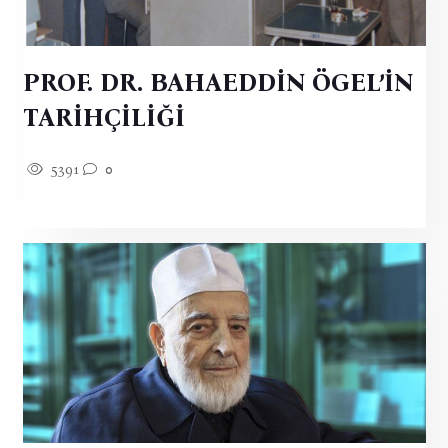
PROF. DR. BAHAEDDİN ÖGEL’İN
TARİHÇİLİĞİ
5391
0