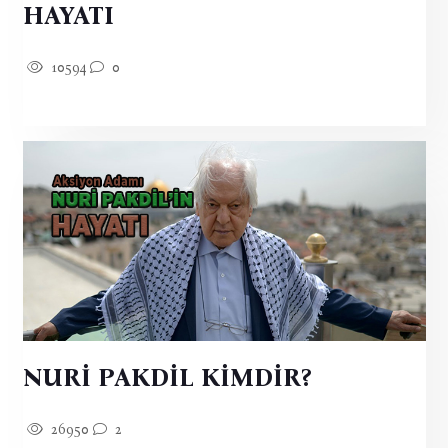
HAYATI
10594
0
NURİ PAKDİL KİMDİR?
26950
2