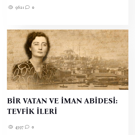
9621
0
BİR VATAN VE İMAN ABİDESİ:
TEVFİK İLERİ
4397
0