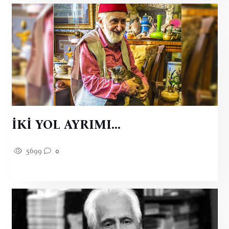
İKİ YOL AYRIMI…
5699
0