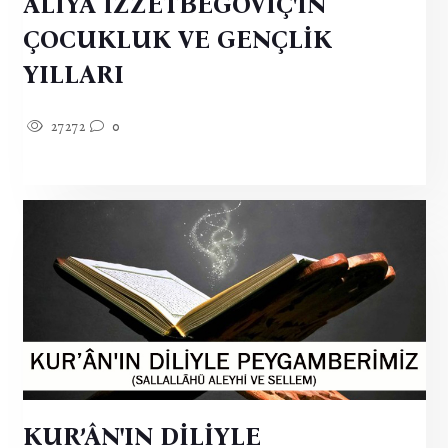
ALİYA İZZETBEGOVİÇ'İN
ÇOCUKLUK VE GENÇLİK
YILLARI
27272
0
KUR’ÂN'IN DİLİYLE