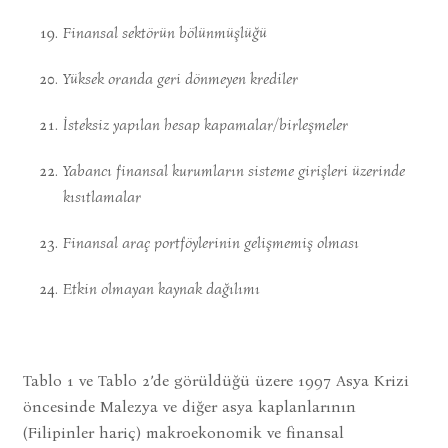
Finansal sektörün bölünmü
ş
lü
ğ
ü
Yüksek oranda geri dönmeyen krediler
İ
steksiz yap
ı
lan hesap kapamalar/
birle
ş
meler
Yabanc
ı
finansal kurumlar
ı
n sisteme
giri
ş
leri üzerinde
k
ı
s
ı
tlamalar
Finansal araç portföylerinin geli
ş
memi
ş
olmas
ı
Etkin olmayan kaynak da
ğı
l
ı
m
ı
Tablo 1 ve Tablo 2’de görüldüğü üzere 1997 Asya Krizi
öncesinde Malezya ve diğer asya kaplanlarının
(Filipinler hariç) makroekonomik ve finansal