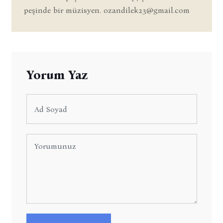
peşinde bir müzisyen.
ozandilek23@gmail.com
Yorum Yaz