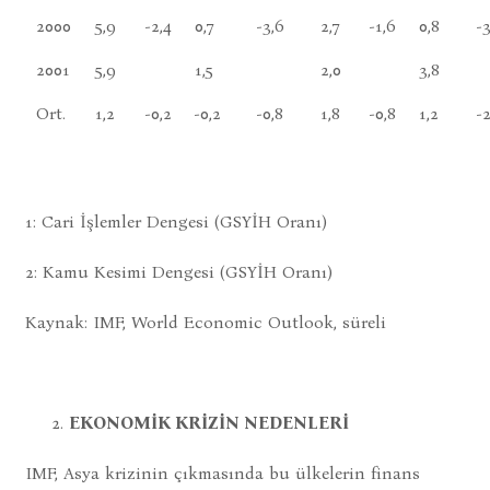
2000
5,9
-2,4
0,7
-3,6
2,7
-1,6
0,8
-3
2001
5,9
1,5
2,0
3,8
Ort.
1,2
-0,2
-0,2
-0,8
1,8
-0,8
1,2
-2
1: Cari İşlemler Dengesi (GSYİH Oranı)
2: Kamu Kesimi Dengesi (GSYİH Oranı)
Kaynak: IMF, World Economic Outlook, süreli
EKONOMİK KRİZİN NEDENLERİ
IMF, Asya krizinin çıkmasında bu ülkelerin finans