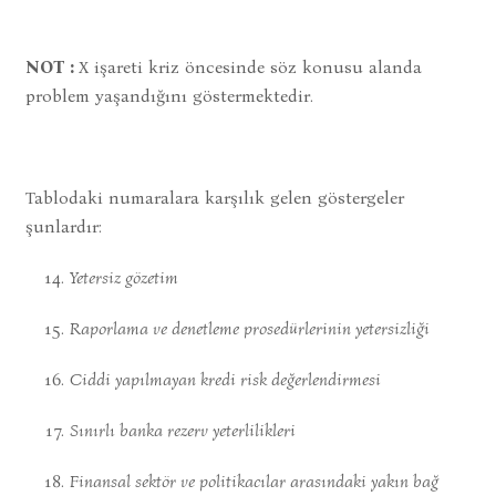
NOT :
X işareti kriz öncesinde söz konusu alanda
problem yaşandığını göstermektedir.
Tablodaki numaralara karşılık gelen göstergeler
şunlardır:
Yetersiz gözetim
Raporlama ve denetleme prosedürlerinin
yetersizli
ğ
i
Ciddi yap
ı
lmayan kredi risk de
ğ
erlendirmesi
S
ı
n
ı
rl
ı
banka rezerv yeterlilikleri
Finansal sektör ve politikac
ı
lar aras
ı
ndaki
yak
ı
n ba
ğ