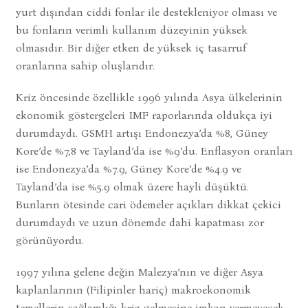
yurt dışından ciddi fonlar ile destekleniyor olması ve
bu fonların verimli kullanım düzeyinin yüksek
olmasıdır. Bir diğer etken de yüksek iç tasarruf
oranlarına sahip oluşlarıdır.
Kriz öncesinde özellikle 1996 yılında Asya ülkelerinin
ekonomik göstergeleri IMF raporlarında oldukça iyi
durumdaydı. GSMH artışı Endonezya’da %8, Güney
Kore’de %7,8 ve Tayland’da ise %9’du. Enflasyon oranları
ise Endonezya’da %7.9, Güney Kore’de %4.9 ve
Tayland’da ise %5.9 olmak üzere hayli düşüktü.
Bunların ötesinde cari ödemeler açıkları dikkat çekici
durumdaydı ve uzun dönemde dahi kapatması zor
görünüyordu.
1997 yılına gelene değin Malezya’nın ve diğer Asya
kaplanlarının (Filipinler hariç) makroekonomik
temellerin sağlamlığı kriz gelmesine imkan vermeyecek