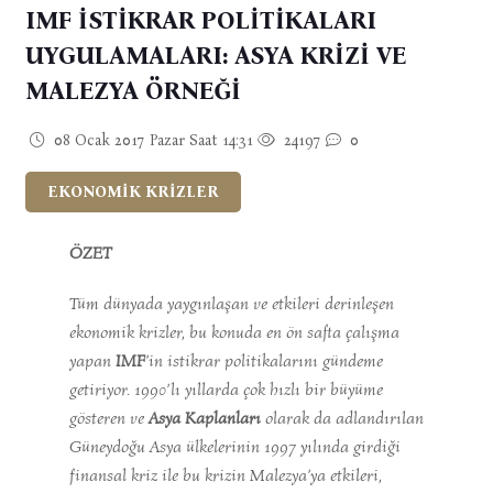
IMF İSTİKRAR POLİTİKALARI
UYGULAMALARI: ASYA KRİZİ VE
MALEZYA ÖRNEĞİ
08 Ocak 2017 Pazar Saat 14:31
24197
0
EKONOMİK KRİZLER
ÖZET
Tüm dünyada yaygınlaşan ve etkileri derinleşen
ekonomik krizler, bu konuda en ön safta çalışma
yapan
IMF
’in istikrar politikalarını gündeme
getiriyor. 1990’lı yıllarda çok hızlı bir büyüme
gösteren ve
Asya Kaplanları
olarak da adlandırılan
Güneydoğu Asya ülkelerinin 1997 yılında girdiği
finansal kriz ile bu krizin Malezya’ya etkileri,