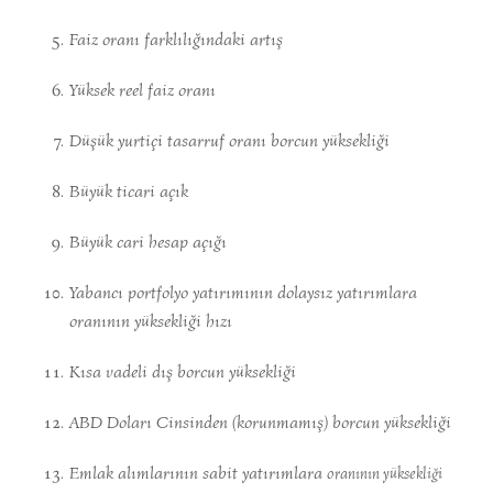
Faiz oran
ı
farkl
ı
l
ığı
ndaki art
ış
Yüksek reel faiz oran
ı
Dü
ş
ük yurtiçi tasarruf oran
ı
borcun yüksekli
ğ
i
Büyük ticari açık
Büyük cari hesap açığı
Yabancı portfolyo yatırımının dolaysız yatırımlara
oranının yüksekliği hızı
Kısa vadeli dış borcun yüksekliği
ABD Doları Cinsinden (korunmamış) borcun yüksekliği
Emlak al
ı
mlar
ı
n
ı
n sabit yat
ı
r
ı
mlara
oran
ı
n
ı
n yüksekli
ğ
i