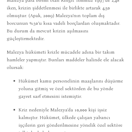
Malezya para birimi olan Ringit Temmuz 1997’de 2,48
iken, krizin şiddetlenmesi ile birlikte artarak 4,50
olmuştur. (Apak, 2009) Malezya’nın toplam dış
borcunun %30’u kısa vadeli borçlardan oluşmaktadır.
Bu durum da mevcut krizin aşılmasını
güçleştirmektedir.
Malezya hükümeti krizle mücadele adına bir takım
hamleler yapmıştır. Bunları maddeler halinde ele alacak
olursak:
Hükümet kamu personelinin maaşlarını düşürme
yoluna gitmiş ve özel sektörden de bu yönde
gayret sarf etmesini istemiştir.
Kriz nedeniyle Malezya’da 10,000 kişi işsiz
kalmıştır. Hükümet, ülkede çalışan yabancı
işçilerin geri gönderilmesine yönelik özel sektöre