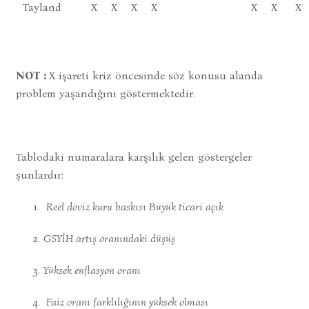
Tayland
X
X
X
X
X
X
X
NOT :
X işareti kriz öncesinde söz konusu alanda
problem yaşandığını göstermektedir.
Tablodaki numaralara karşılık gelen göstergeler
şunlardır:
Reel döviz kuru bask
ı
s
ı
Büyük ticari aç
ı
k
GSY
İ
H art
ış
oran
ı
ndaki dü
ş
ü
ş
Yüksek enflasyon oran
ı
Faiz oran
ı
farkl
ı
l
ığı
n
ı
n yüksek olmas
ı