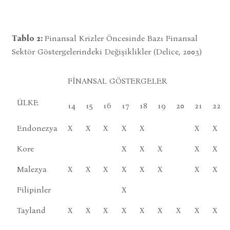
Tablo 2:
Finansal Krizler Öncesinde Bazı Finansal
Sektör Göstergelerindeki Değişiklikler (Delice, 2003)
FİNANSAL GÖSTERGELER
ÜLKE
14
15
16
17
18
19
20
21
22
Endonezya
X
X
X
X
X
X
X
Kore
X
X
X
X
X
Malezya
X
X
X
X
X
X
X
X
Filipinler
X
Tayland
X
X
X
X
X
X
X
X
X