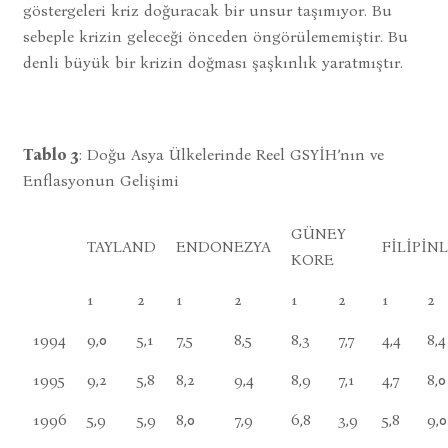
göstergeleri kriz doğuracak bir unsur taşımıyor. Bu
sebeple krizin geleceği önceden öngörülememiştir. Bu
denli büyük bir krizin doğması şaşkınlık yaratmıştır.
Tablo 3
: Doğu Asya Ülkelerinde Reel GSYİH’nın ve
Enflasyonun Gelişimi
GÜNEY
TAYLAND
ENDONEZYA
FİLİPİN
KORE
1
2
1
2
1
2
1
2
1994
9,0
5,1
7,5
8,5
8,3
7,7
4,4
8,4
1995
9,2
5,8
8,2
9,4
8,9
7,1
4,7
8,0
1996
5,9
5,9
8,0
7,9
6,8
3,9
5,8
9,0