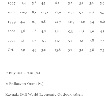
1997
-1,4
5,6
4,5
6,2
5,0
3,1
5,2
5,9
1998
-10,5
8,1
-13,1
58,0
-6,7
5,1
-0,6
9,7
1999
4,4
0,3
0,8
20,7
10,9
-2,0
3,4
6,6
2000
4,6
1,6
4,8
3,8
9,3
-1,1
4,0
4,3
2001
1,8
1,7
3,3
11,5
5,7
3,1
3,8
7,3
Ort.
2,9
4,3
3,0
15,8
5,7
3,1
3,8
7,3
1: Büyüme Oranı (%)
2: Enflasyon Oranı (%)
Kaynak: IMF, World Economic Outlook, süreli