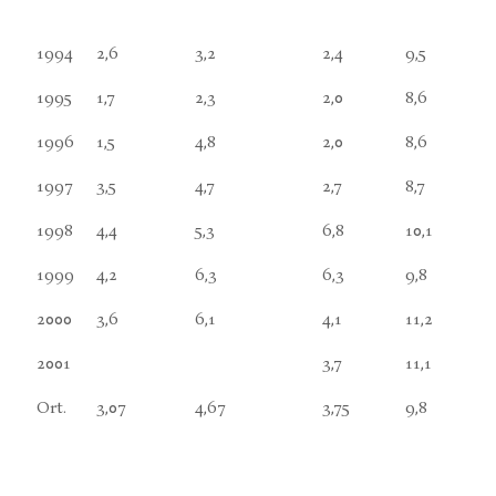
1994
2,6
3,2
2,4
9,5
1995
1,7
2,3
2,0
8,6
1996
1,5
4,8
2,0
8,6
1997
3,5
4,7
2,7
8,7
1998
4,4
5,3
6,8
10,1
1999
4,2
6,3
6,3
9,8
2000
3,6
6,1
4,1
11,2
2001
3,7
11,1
Ort.
3,07
4,67
3,75
9,8