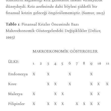
düzeydeydi. Kriz arefesinde dahi böylesi şiddetli bir
finansal krizin geleceği öngörülememiştir. (Samur, 2015)
Tablo 1
: Finansal Krizler Öncesinde Bazı
Makroekonomik Göstergelerdeki Değişiklikler (Delice,
2003)
MAKROEKONOMİK GÖSTERGELER
ÜLKE
1
2
3
4
5
6
7
8
9
10
11
Endonezya
X
X
X
X
Kore
X
X
X
X
X
X
Malezya
X
X
X
X
X
Filipinler
X
X
X
X
X
X
X
X