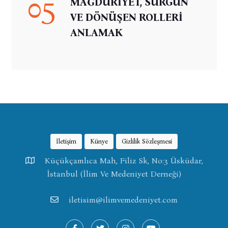
05
MAĞDURİYET, SÜRGÜN
VE DÖNÜŞEN ROLLERİ
ANLAMAK
İletişim
Künye
Gizlilik Sözleşmesi
Küçükçamlıca Mah, Filiz Sk, No:3 Üsküdar,
İstanbul (İlim Ve Medeniyet Derneği)
iletisim@ilimvemedeniyet.com