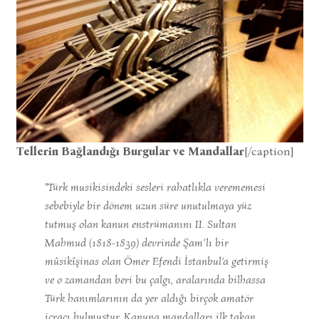
Tellerin Bağlandığı Burgular ve Mandallar
[/caption]
"
Türk musikisindeki sesleri rahatlıkla verememesi
sebebiyle bir dönem uzun süre unutulmaya yüz
tutmuş olan kanun enstrümanını II. Sultan
Mahmud (1818-1839) devrinde Şam’lı bir
mûsikîşinas olan Ömer Efendi İstanbul’a getirmiş
ve o zamandan beri bu çalgı, aralarında bilhassa
Türk hanımlarının da yer aldığı birçok amatör
icracı bulmuştur. Kanuna mandalları ilk takan