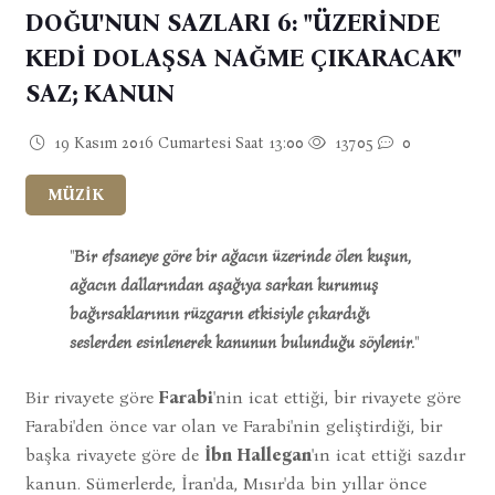
DOĞU'NUN SAZLARI 6: "ÜZERİNDE
KEDİ DOLAŞSA NAĞME ÇIKARACAK"
SAZ; KANUN
19 Kasım 2016 Cumartesi Saat 13:00
13705
0
MÜZİK
"
Bir efsaneye göre bir ağacın üzerinde ölen kuşun,
ağacın dallarından aşağıya sarkan kurumuş
bağırsaklarının rüzgarın etkisiyle çıkardığı
seslerden esinlenerek kanunun bulunduğu söylenir.
"
Bir rivayete göre
Farabi
'nin icat ettiği, bir rivayete göre
Farabi'den önce var olan ve Farabi'nin geliştirdiği, bir
başka rivayete göre de
İbn Hallegan
'ın icat ettiği sazdır
kanun. Sümerlerde, İran'da, Mısır'da bin yıllar önce