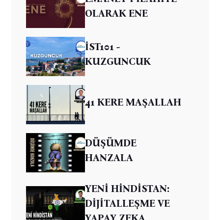
OLARAK ENE
İST101 -
KUZGUNCUK
41 KERE MAŞALLAH
DÜŞÜMDE
HANZALA
YENİ HİNDİSTAN:
DİJİTALLEŞME VE
YAPAY ZEKA