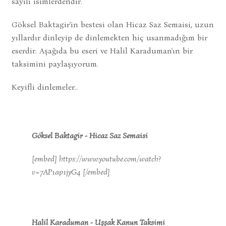
sayılı isimlerdendir.
Göksel Baktagir'in bestesi olan Hicaz Saz Semaisi, uzun
yıllardır dinleyip de dinlemekten hiç usanmadığım bir
eserdir. Aşağıda bu eseri ve Halil Karaduman'ın bir
taksimini paylaşıyorum.
Keyifli dinlemeler..
Göksel Baktagir - Hicaz Saz Semaisi
[embed] https://www.youtube.com/watch?
v=7AP1ap1jyG4 [/embed]
Halil Karaduman - Uşşak Kanun Taksimi