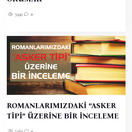
5941
0
ROMANLARIMIZDAKİ “ASKER
TİPİ” ÜZERİNE BİR İNCELEME
7163
0