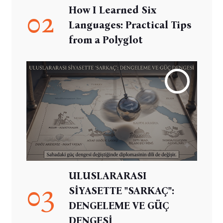
How I Learned Six
02
Languages: Practical Tips
from a Polyglot
ULUSLARARASI
03
SİYASETTE "SARKAÇ":
DENGELEME VE GÜÇ
DENGESİ