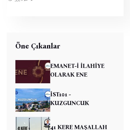
Öne Çıkanlar
EMANET-İ İLAHİYE
OLARAK ENE
İST101 -
KUZGUNCUK
41 KERE MAŞALLAH