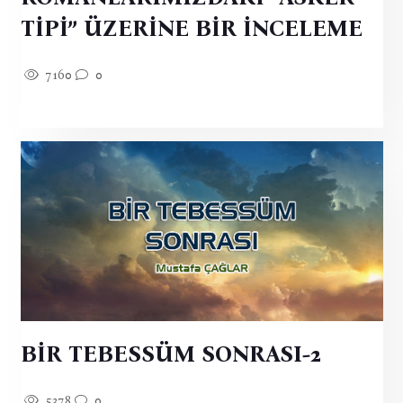
TİPİ” ÜZERİNE BİR İNCELEME
7160
0
BİR TEBESSÜM SONRASI-2
5378
0