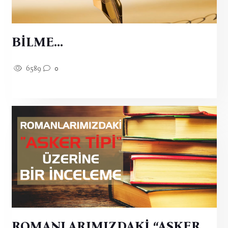
BİLME...
6589
0
ROMANLARIMIZDAKİ “ASKER