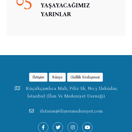
YAŞAYACAĞIMIZ
YARINLAR
İletişim
Künye
Gizlilik Sözleşmesi
Küçükçamlıca Mah, Filiz Sk, No:3 Üsküdar,
İstanbul (İlim Ve Medeniyet Derneği)
iletisim@ilimvemedeniyet.com