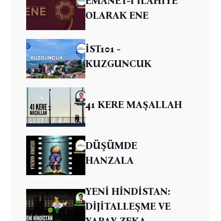
EMANET-İ İLAHİYE
OLARAK ENE
İST101 -
KUZGUNCUK
41 KERE MAŞALLAH
DÜŞÜMDE
HANZALA
YENİ HİNDİSTAN:
DİJİTALLEŞME VE
YAPAY ZEKA