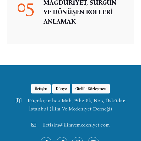
05
MAĞDURİYET, SÜRGÜN
VE DÖNÜŞEN ROLLERİ
ANLAMAK
İletişim
Künye
Gizlilik Sözleşmesi
Küçükçamlıca Mah, Filiz Sk, No:3 Üsküdar,
İstanbul (İlim Ve Medeniyet Derneği)
iletisim@ilimvemedeniyet.com