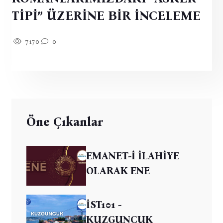
TİPİ” ÜZERİNE BİR İNCELEME
7170
0
Öne Çıkanlar
EMANET-İ İLAHİYE
OLARAK ENE
İST101 -
KUZGUNCUK