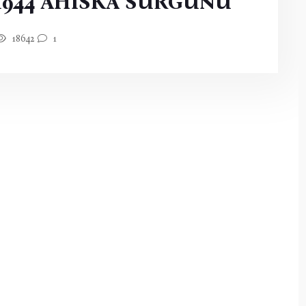
1944 AHISKA SÜRGÜNÜ
18642
1