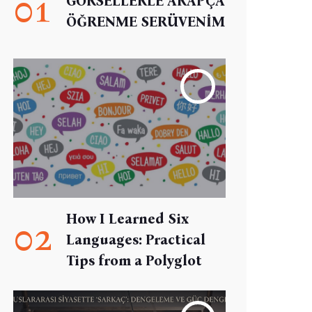
01
GÖRSELLERLE ARAPÇA
ÖĞRENME SERÜVENİM
How I Learned Six
02
Languages: Practical
Tips from a Polyglot