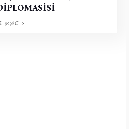
DİPLOMASİSİ
9096
0