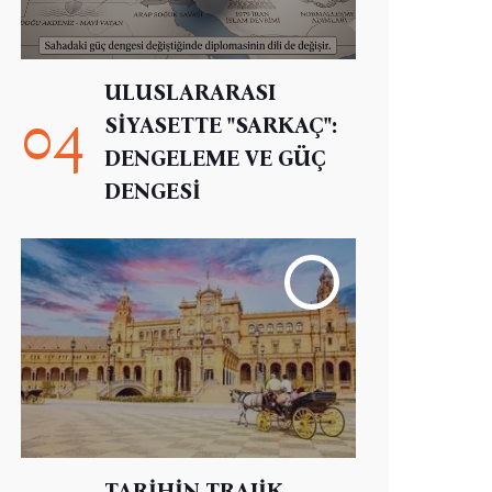
ULUSLARARASI
04
SİYASETTE "SARKAÇ":
DENGELEME VE GÜÇ
DENGESİ
TARİHİN TRAJİK