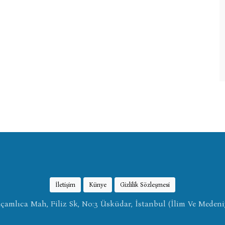
İletişim
Künye
Gizlilik Sözleşmesi
amlıca Mah, Filiz Sk, No:3 Üsküdar, İstanbul (İlim Ve Medeni