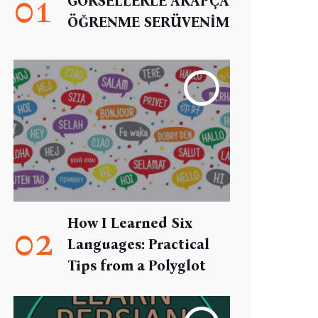
01
GÖRSELLERLE ARAPÇA
ÖĞRENME SERÜVENİM
How I Learned Six
02
Languages: Practical
Tips from a Polyglot