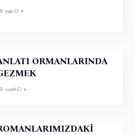
5941
0
ANLATI ORMANLARINDA
GEZMEK
12306
0
ROMANLARIMIZDAKİ