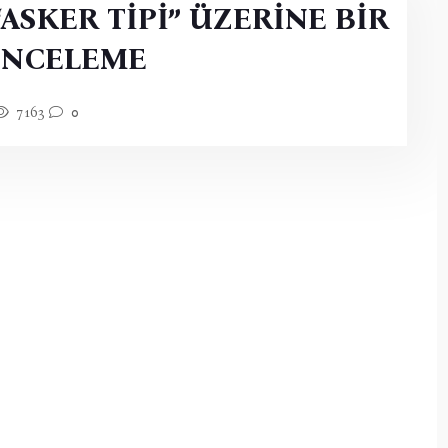
“ASKER TİPİ” ÜZERİNE BİR
İNCELEME
7163
0