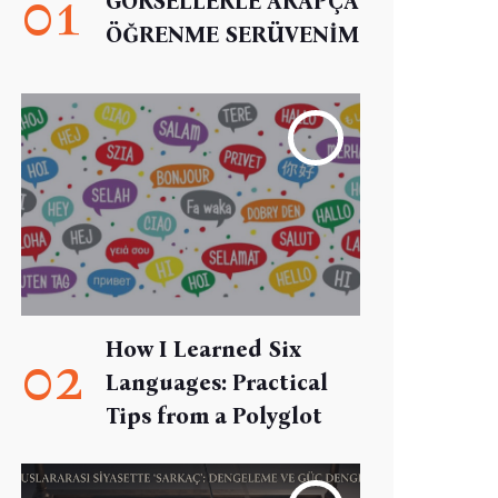
01
GÖRSELLERLE ARAPÇA
ÖĞRENME SERÜVENİM
How I Learned Six
02
Languages: Practical
Tips from a Polyglot