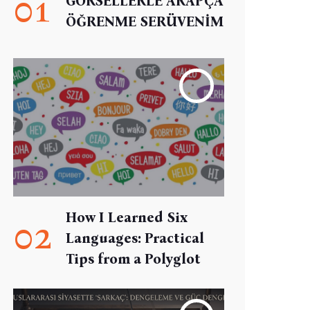
01
GÖRSELLERLE ARAPÇA
ÖĞRENME SERÜVENİM
How I Learned Six
02
Languages: Practical
Tips from a Polyglot