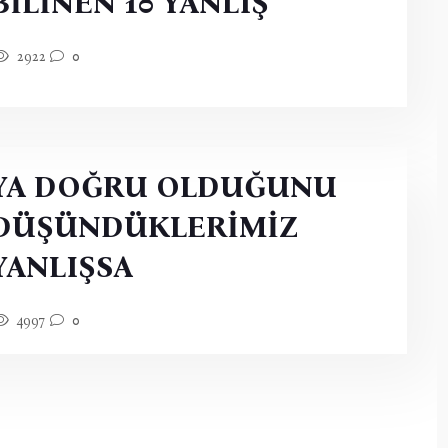
BİLİNEN 10 YANLIŞ
2922
0
YA DOĞRU OLDUĞUNU
DÜŞÜNDÜKLERİMİZ
YANLIŞSA
4997
0