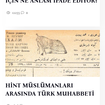
İÇİN NE ANLAM İFADE EDİYOR?
12255
0
HİNT MÜSLÜMANLARI
ARASINDA TÜRK MUHABBETİ